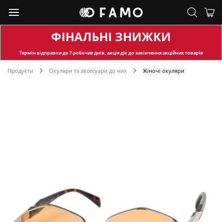
ФІНАЛЬНІ ЗНИЖКИ
Термін відправки
до 7 робочих днів, акція діє до закінчення акційних товарів
Продукти
Окуляри та аксесуари до них
Жіночі окуляри