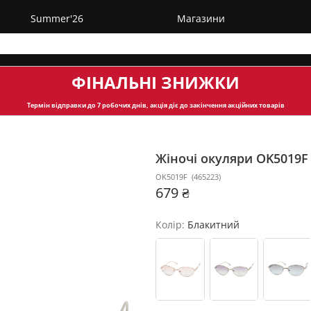
Summer'26
Магазини
ФІНАЛЬНІ ЗНИЖКИ
Термін відправки
до 7 робочих днів, акція діє до закінчення акційних товарів
Жіночі окуляри OK5019
OK5019F
(
465223
)
679 ₴
Колір:
Блакитний