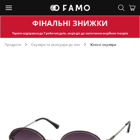
ФІНАЛЬНІ ЗНИЖКИ
Термін відправки
до 7 робочих днів, акція діє до закінчення акційних товарів
Продукти
Окуляри та аксесуари до них
Жіночі окуляри