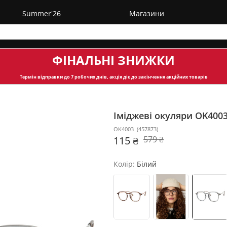
Summer'26
Магазини
ФІНАЛЬНІ ЗНИЖКИ
Термін відправки
до 7 робочих днів, акція діє до закінчення акційних товарів
Іміджеві окуляри OK400
OK4003
(
457873
)
115 ₴
579 ₴
Колір:
Білий