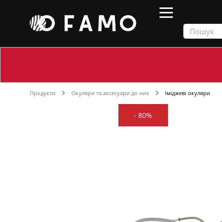
Продукти
Окуляри та аксесуари до них
Іміджеві окуляри
-
80%