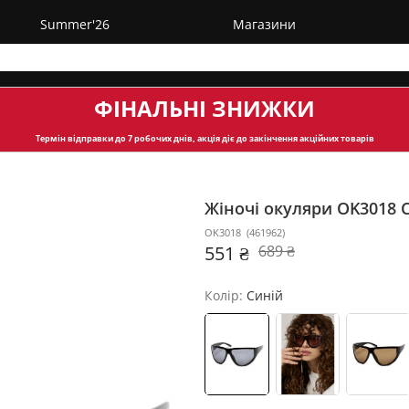
Summer'26
Магазини
ФІНАЛЬНІ ЗНИЖКИ
Термін відправки
до 7 робочих днів, акція діє до закінчення акційних товарів
Жіночі окуляри OK3018
OK3018
(
461962
)
551 ₴
689 ₴
Колір:
Синій