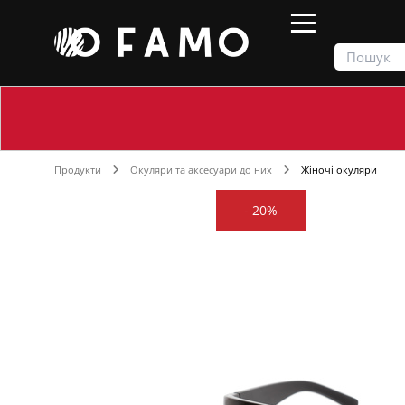
Продукти
Окуляри та аксесуари до них
Жіночі окуляри
-
20%