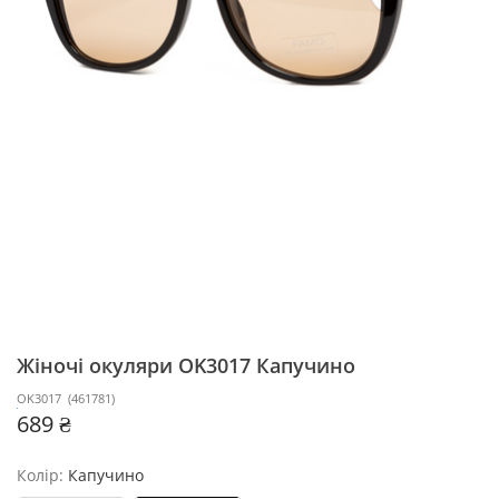
Жіночі окуляри OK3017
Капучино
OK3017
(
461781
)
689 ₴
Колір:
Капучино