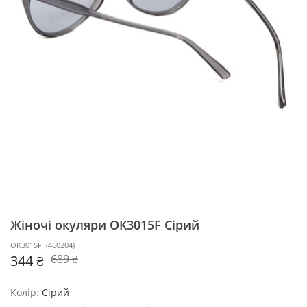
Жіночі окуляри OK3015F
Сірий
OK3015F
(
460204
)
344 ₴
689 ₴
Колір:
Сірий