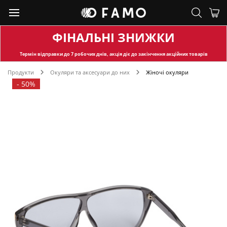
ФІНАЛЬНІ ЗНИЖКИ
Термін відправки
до 7 робочих днів, акція діє до закінчення акційних товарів
Продукти
Окуляри та аксесуари до них
Жіночі окуляри
-
50%