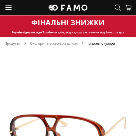
ФІНАЛЬНІ ЗНИЖКИ
Термін відправки
до 7 робочих днів, акція діє до закінчення акційних товарів
Продукти
Окуляри та аксесуари до них
Іміджеві окуляри