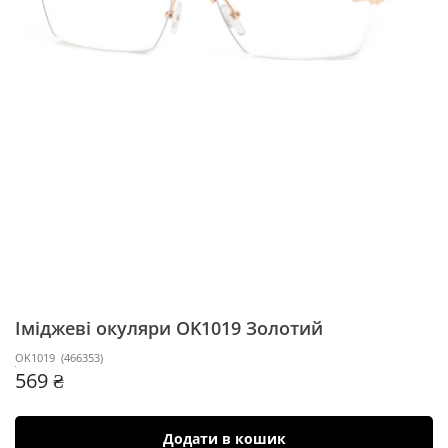
Іміджеві окуляри OK1019
Золотий
OK1019
(
466353
)
569 ₴
Додати в кошик