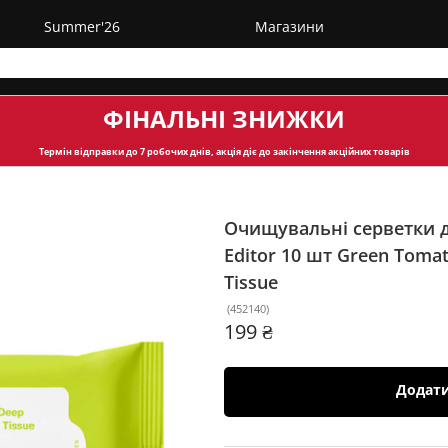
Summer'26
Магазини
ФІНАЛЬНІ ЗНИЖКИ
Термін відправки
до 7 робочих днів, акція діє до закінчення акційних товарів
Очищувальні серветки 
Editor 10 шт
Green Tomat
Tissue
(
452140
)
199 ₴
Додат