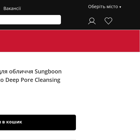
Оберіть місто
Вакансії
для обличчя Sungboon
o Deep Pore Cleansing
и в кошик