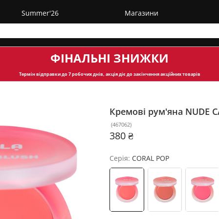
Summer'26
Магазини
ФІНАЛЬНІ ЗНИЖКИ
Термін відправки
до 7 робочих днів, акція діє до закінчення акційних товарів
Кремові рум'яна NUDE C
(
467062
)
380 ₴
Серія:
CORAL POP