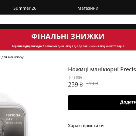
Summer'26
Магазини
ФІНАЛЬНІ ЗНИЖКИ
Термін відправки
до 7 робочих днів, акція діє до закінчення акційних товарів
и для манікюру
Ножиці манікюрні Preci
(
448109
)
239 ₴
319 ₴
Додат
Характеристики