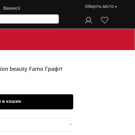
Оберіть місто
Вакансії
sion beauty Famo
Графіт
и в кошик