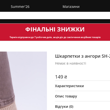
Summer'26
Магазини
ФІНАЛЬНІ ЗНИЖКИ
Термін відправки
до 7 робочих днів, акція діє до закінчення акційних товарів
Шкарпетки з ангори SH-
Немає в наявності
149 ₴
Характеристики
Опис товару
Відгуки (
0
)