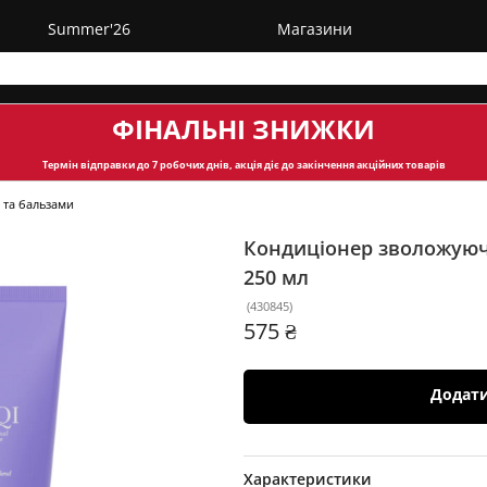
Summer'26
Магазини
ФІНАЛЬНІ ЗНИЖКИ
Термін відправки
до 7 робочих днів, акція діє до закінчення акційних товарів
 та бальзами
Кондиціонер зволожуюч
250 мл
(
430845
)
575 ₴
Додат
Характеристики