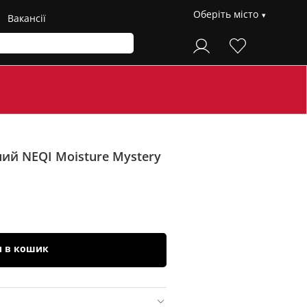
Оберіть місто
Вакансії
ий NEQI Moisture Mystery
и в кошик