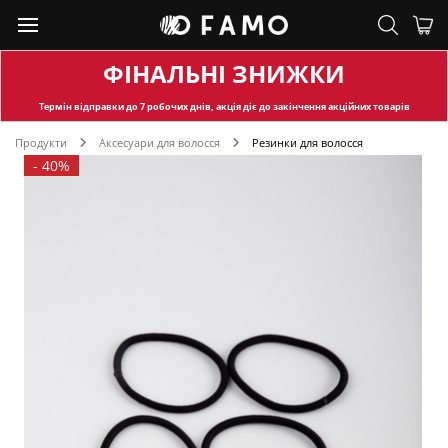
ФІНАЛЬНІ ЗНИЖКИ
Термін відправки
до 7 робочих днів, акція діє до закінчення акційних товарів
Продукти
Аксесуари для волосся
Резинки для волосся
-
40%