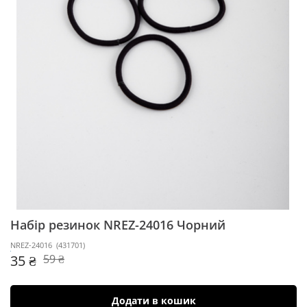
Набір резинок NREZ-24016
Чорний
NREZ-24016
(
431701
)
35 ₴
59 ₴
Додати в кошик