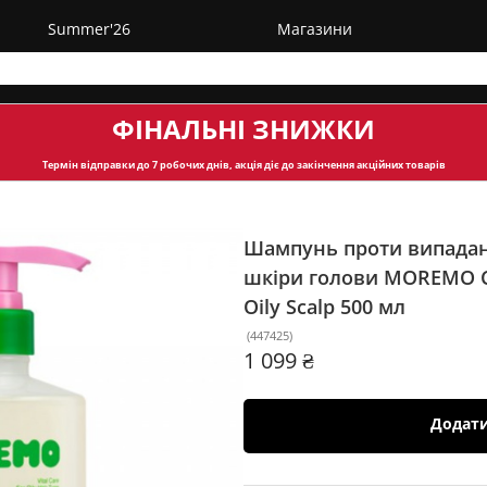
Summer'26
Магазини
ФІНАЛЬНІ ЗНИЖКИ
Термін відправки
до 7 робочих днів, акція діє до закінчення акційних товарів
Шампунь проти випадан
шкіри голови MOREMO Ca
Oily Scalp
500 мл
(
447425
)
1 099 ₴
Додат