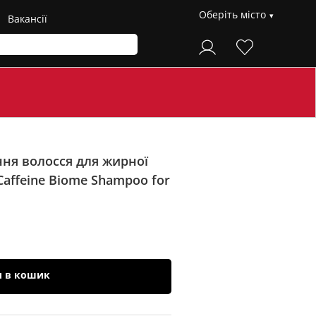
Оберіть місто
Вакансії
ня волосся для жирної
ffeine Biome Shampoo for
и в кошик