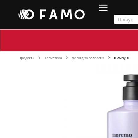
Продукти
Косметика
Догляд за волоссям
Шампуні