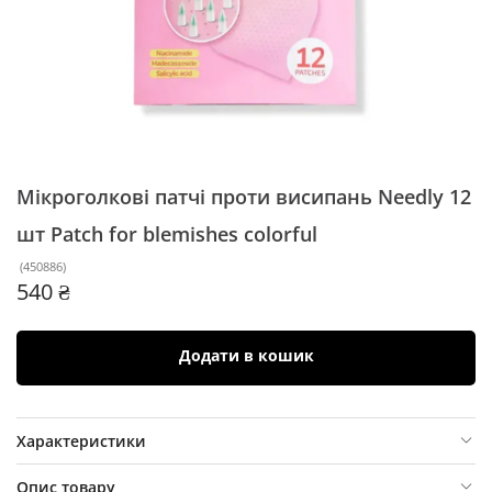
Мікроголкові патчі проти висипань Needly 12
шт
Patch for blemishes colorful
(
450886
)
540 ₴
Додати в кошик
Характеристики
Опис товару