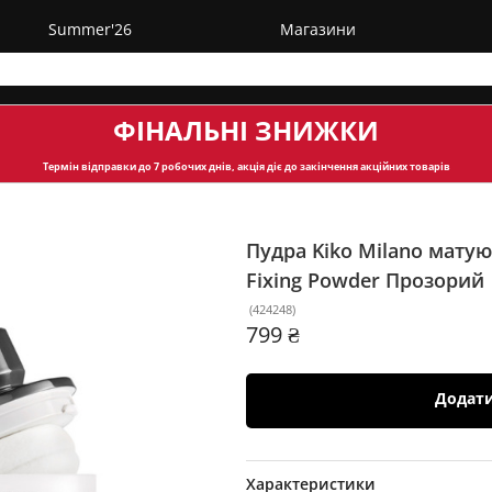
Summer'26
Магазини
ФІНАЛЬНІ ЗНИЖКИ
Термін відправки
до 7 робочих днів, акція діє до закінчення акційних товарів
Пудра Kiko Milano матуюч
Fixing Powder
Прозорий
(
424248
)
799 ₴
Додат
Характеристики