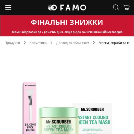
ФІНАЛЬНІ ЗНИЖКИ
Термін відправки
до 7 робочих днів, акція діє до закінчення акційних товарів
Продукти
Косметика
Догляд за обличчям
Маски, скраби та пілі