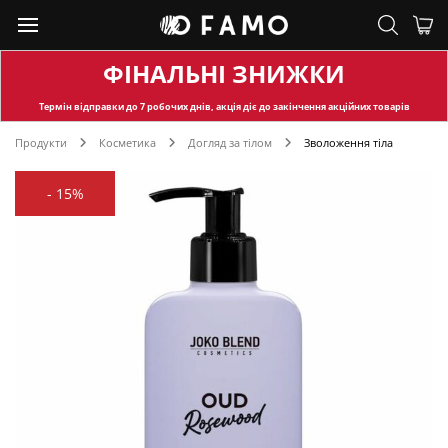
ФІНАЛЬНІ ЗНИЖКИ
Термін відправки
до 7 робочих днів, акція діє до закінчення акційних товарів
Продукти
Косметика
Догляд за тілом
Зволоження тіла
-
15%