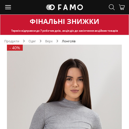
ФІНАЛЬНІ ЗНИЖКИ
Термін відправки
до 7 робочих днів, акція діє до закінчення акційних товарів
Продукти
Одяг
Верх
Лонгслів
-
40%