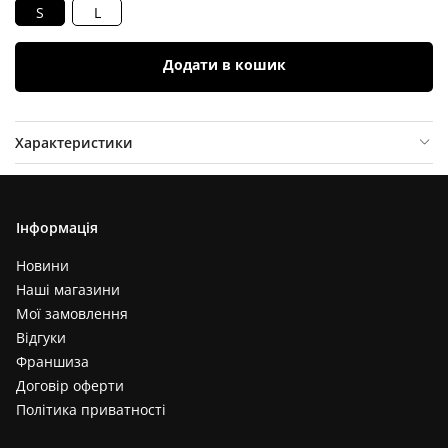
S
L
Додати в кошик
Характеристики
Опис товару
Відгуки (
0
)
Інформація
Новини
Наші магазини
Мої замовлення
Відгуки
Франшиза
Договір оферти
Політика приватності