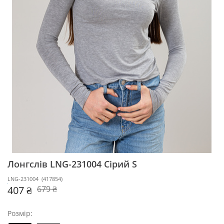
Лонгслів LNG-231004
Сірий S
LNG-231004
(
417854
)
407 ₴
679 ₴
Розмір: