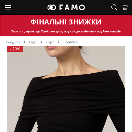
ФІНАЛЬНІ ЗНИЖКИ
Термін відправки
до 7 робочих днів, акція діє до закінчення акційних товарів
Продукти
Одяг
Верх
Лонгслів
-
20%