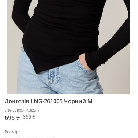
Лонгслів LNG-261005
Чорний M
LNG-261005
(
458264
)
695 ₴
869 ₴
Розмір: