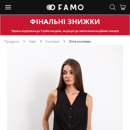
ФІНАЛЬНІ ЗНИЖКИ
Термін відправки
до 7 робочих днів, акція діє до закінчення акційних товарів
Продукти
Одяг
Костюми
Літні костюми