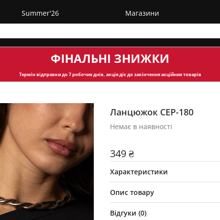
Summer'26
Магазини
ФІНАЛЬНІ ЗНИЖКИ
Термін відправки
до 7 робочих днів, акція діє до закінчення акційних товарів
Ланцюжок CEP-180
Немає в наявності
349 ₴
Характеристики
Опис товару
Відгуки (
0
)