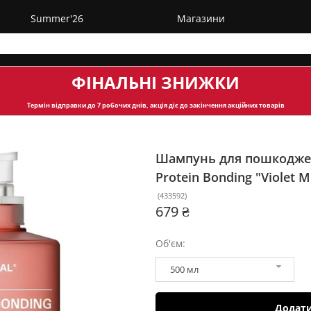
Summer'26
Магазини
ФІНАЛЬНІ ЗНИЖКИ
Термін відправки
до 7 робочих днів, акція діє до закінчення акційних товарів
Шампунь для пошкодже
Protein Bonding "Violet 
(
433592
)
679 ₴
Об'єм:
500 мл
Додат