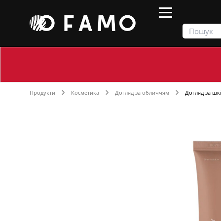
Продукти
Косметика
Догляд за обличчям
Догляд за шк