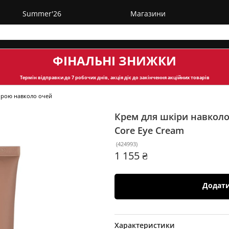
Summer'26
Магазини
ФІНАЛЬНІ ЗНИЖКИ
Термін відправки
до 7 робочих днів, акція діє до закінчення акційних товарів
ірою навколо очей
Крем для шкіри навколо
Core Eye Cream
(
424993
)
1 155 ₴
Додат
Характеристики