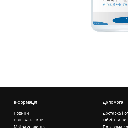
Інформація
Допомога
Новини
Доставка і о
Наші магазини
Обмін та по
Мої замовлення
Програма ло