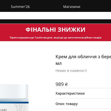
Summer'26
Магазини
ФІНАЛЬНІ ЗНИЖКИ
Термін відправки
до 7 робочих днів, акція діє до закінчення акційних товарів
Крем для обличчя з бер
мл
Немає в наявності
989 ₴
Характеристики
Опис товару