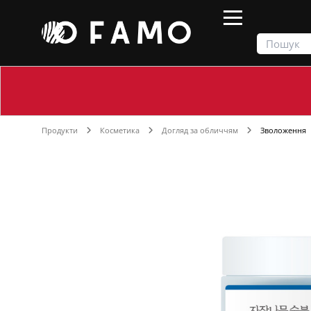
Продукти
Косметика
Догляд за обличчям
Зволоження