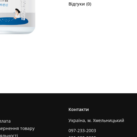
Відгуки (
0
)
Контакти
Україна, м. Хмельницький
плата
вернення товару
097-233-2003
яльності