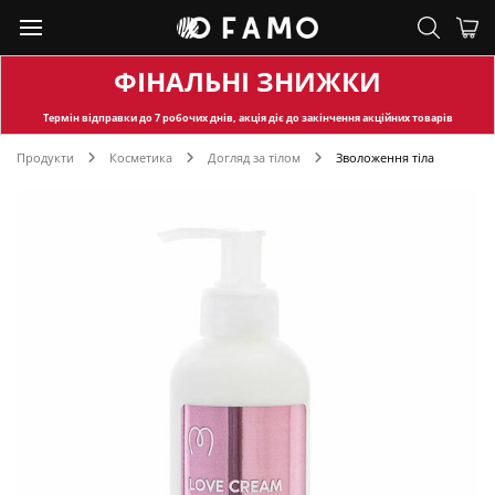
ФІНАЛЬНІ ЗНИЖКИ
Термін відправки
до 7 робочих днів, акція діє до закінчення акційних товарів
Продукти
Косметика
Догляд за тілом
Зволоження тіла