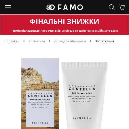
ФІНАЛЬНІ ЗНИЖКИ
Термін відправки
до 7 робочих днів, акція діє до закінчення акційних товарів
Продукти
Косметика
Догляд за обличчям
Зволоження