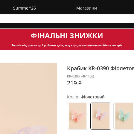
Summer'26
Магазини
ФІНАЛЬНІ ЗНИЖКИ
Термін відправки
до 7 робочих днів, акція діє до закінчення акційних товарів
Крабик KR-0390
Фіолето
KR-0390
(
461456
)
219 ₴
Колір:
Фіолетовий