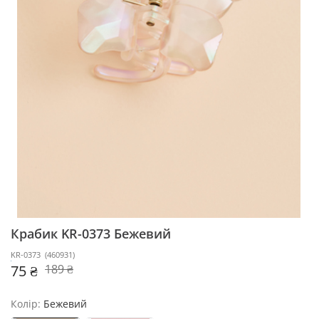
Крабик KR-0373
Бежевий
KR-0373
(
460931
)
75 ₴
189 ₴
Колір:
Бежевий