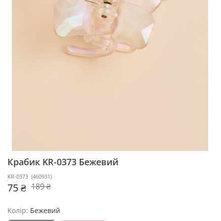
Крабик KR-0373
Бежевий
KR-0373
(
460931
)
75 ₴
189 ₴
Колір:
Бежевий