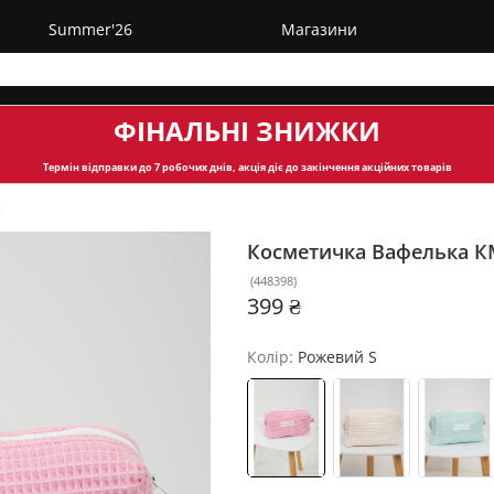
Summer'26
Магазини
ФІНАЛЬНІ ЗНИЖКИ
Термін відправки
до 7 робочих днів, акція діє до закінчення акційних товарів
и
Косметичка Вафелька К
(
448398
)
399 ₴
Колір:
Рожевий S