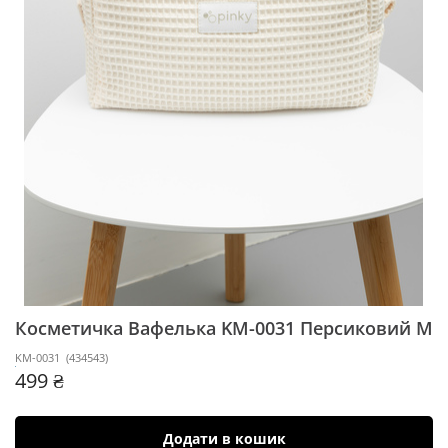
Косметичка Вафелька KM-0031
Персиковий М
KM-0031
(
434543
)
499 ₴
Додати в кошик