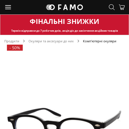
ФІНАЛЬНІ ЗНИЖКИ
Термін відправки
до 7 робочих днів, акція діє до закінчення акційних товарів
Продукти
Окуляри та аксесуари до них
Комп'ютерні окуляри
-
50%