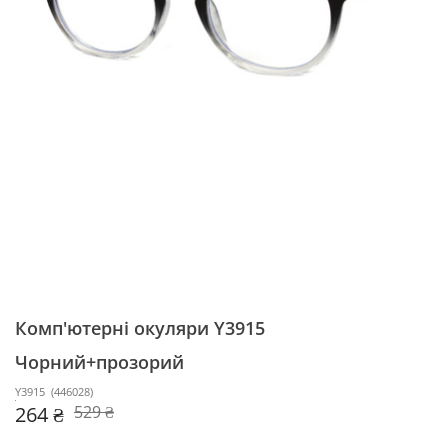
Комп'ютерні окуляри Y3915
Чорний+прозорий
Y3915
(
446028
)
264 ₴
529 ₴