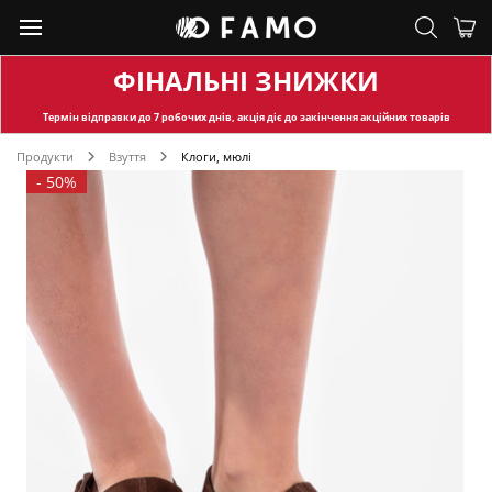
ФІНАЛЬНІ ЗНИЖКИ
Термін відправки
до 7 робочих днів, акція діє до закінчення акційних товарів
Продукти
Взуття
Клоги, мюлі
-
50%