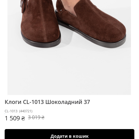
Клоги CL-1013
Шоколадний 37
CL-1013
(
440721
)
1 509 ₴
3 019 ₴
Додати в кошик