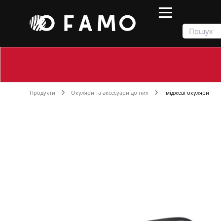
Продукти
Окуляри та аксесуари до них
Іміджеві окуляри