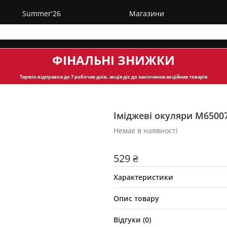
Summer'26
Магазини
ФІНАЛЬНІ ЗНИЖКИ
Термін відправки
до 7 робочих днів, акція діє до закінчення акційних товарів
Іміджеві окуляри М6500
Немає в наявності
529 ₴
Характеристики
Опис товару
Відгуки (
0
)