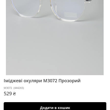
Іміджеві окуляри М3072
Прозорий
М3072
(
444265
)
529 ₴
Додати в кошик