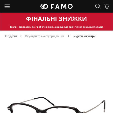
ФІНАЛЬНІ ЗНИЖКИ
Термін відправки
до 7 робочих днів, акція діє до закінчення акційних товарів
Продукти
Окуляри та аксесуари до них
Іміджеві окуляри