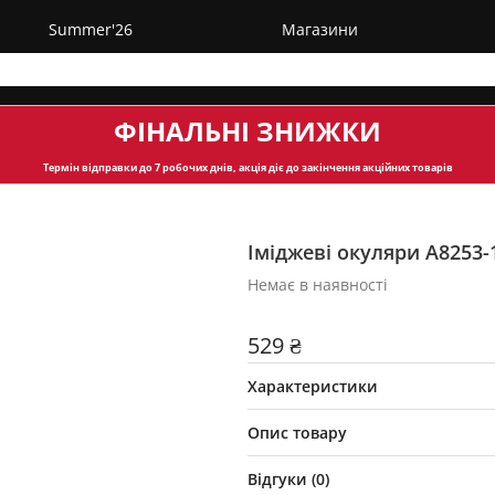
Summer'26
Магазини
ФІНАЛЬНІ ЗНИЖКИ
Термін відправки
до 7 робочих днів, акція діє до закінчення акційних товарів
Іміджеві окуляри А8253-
Немає в наявності
529 ₴
Характеристики
Опис товару
Відгуки (
0
)