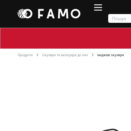
Продукти
Окуляри та аксесуари до них
Іміджеві окуляри