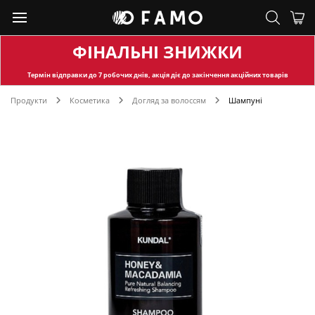
ФІНАЛЬНІ ЗНИЖКИ
Термін відправки
до 7 робочих днів, акція діє до закінчення акційних товарів
Продукти
Косметика
Догляд за волоссям
Шампуні