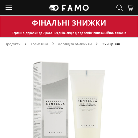
ФІНАЛЬНІ ЗНИЖКИ
Термін відправки
до 7 робочих днів, акція діє до закінчення акційних товарів
Продукти
Косметика
Догляд за обличчям
Очищення