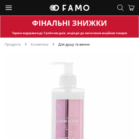
ФІНАЛЬНІ ЗНИЖКИ
Термін відправки
до 7 робочих днів, акція діє до закінчення акційних товарів
Продукти
Косметика
Для душу та ванни