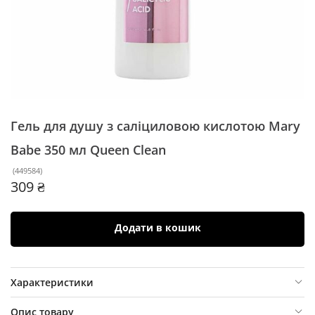
Гель для душу з саліциловою кислотою Mary
Babe 350 мл
Queen Clean
(
449584
)
309 ₴
Додати в кошик
Характеристики
Опис товару