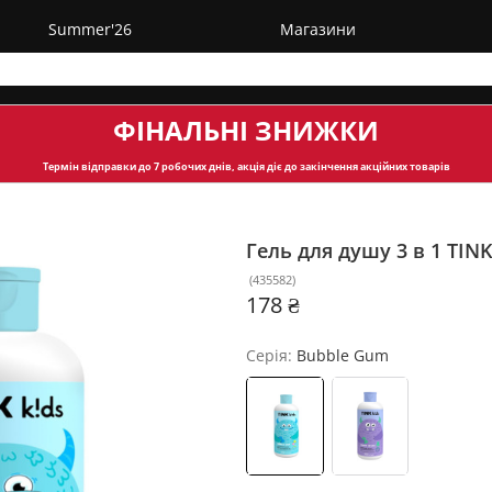
Summer'26
Магазини
ФІНАЛЬНІ ЗНИЖКИ
Термін відправки
до 7 робочих днів, акція діє до закінчення акційних товарів
Гель для душу 3 в 1 TIN
(
435582
)
178 ₴
Серія:
Bubble Gum