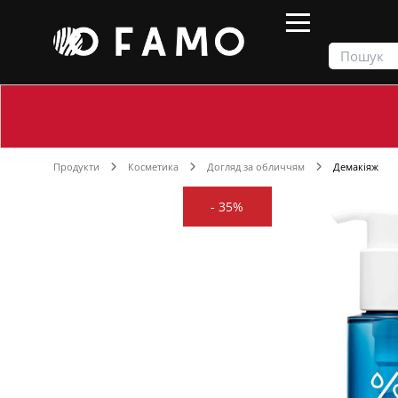
Продукти
Косметика
Догляд за обличчям
Демакіяж
-
35%