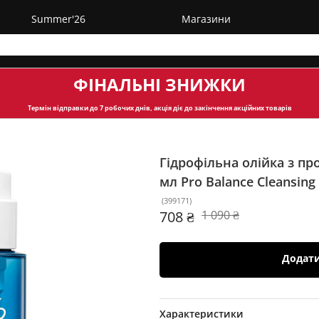
Summer'26
Магазини
ФІНАЛЬНІ ЗНИЖКИ
Термін відправки
до 7 робочих днів, акція діє до закінчення акційних товарів
Гідрофільна олійка з про
мл
Pro Balance Cleansing 
(
399171
)
708 ₴
1 090 ₴
Додат
Характеристики