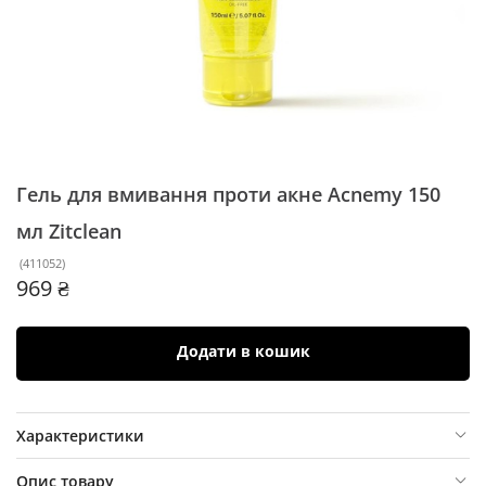
Гель для вмивання проти акне Acnemy 150
мл
Zitclean
(
411052
)
969 ₴
Додати в кошик
Характеристики
Опис товару