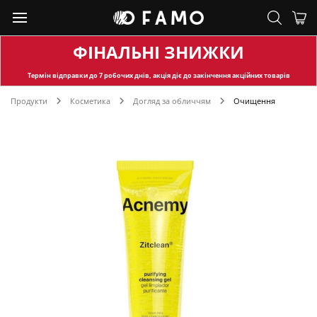
ФІНАЛЬНІ ЗНИЖКИ
Термін відправки
до 7 робочих днів, акція діє до закінчення акційних товарів
Продукти
Косметика
Догляд за обличчям
Очищення