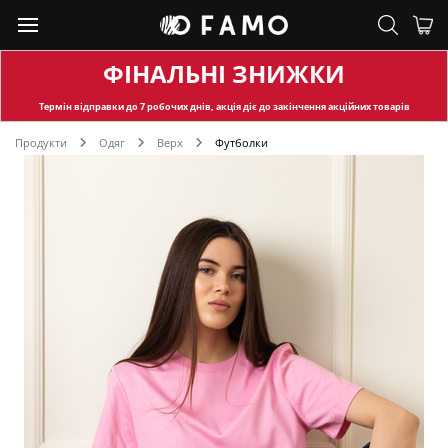
ФІНАЛЬНІ ЗНИЖКИ
Термін відправки
до 7 робочих днів, акція діє до закінчення акційних товарів
Продукти
Одяг
Верх
Футболки