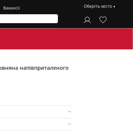
Оберіть місто
Вакансії
овняна напівприталеного