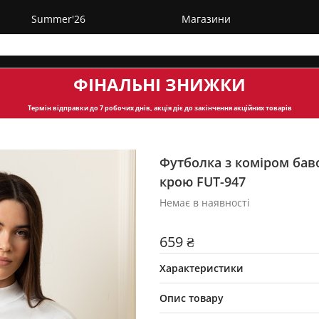
Summer'26
Магазини
ФІНАЛЬНІ ЗНИЖКИ
Термін відправки
до 7 робочих днів, акція діє до закінчення акційних товарів
Футболка з коміром бав
крою FUT-947
Немає в наявності
659 ₴
Характеристики
Опис товару