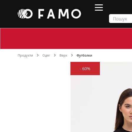
Продукти
Одяг
Верх
Футболки
-
60%