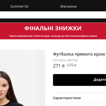
Summer'26
Магазини
ФІНАЛЬНІ ЗНИЖКИ
Термін відправки
до 7 робочих днів, акція діє до закінчення акційних товарів
Футболка прямого крою
FUT-30312
(
431574
)
271 ₴
679 ₴
Додат
Характеристики